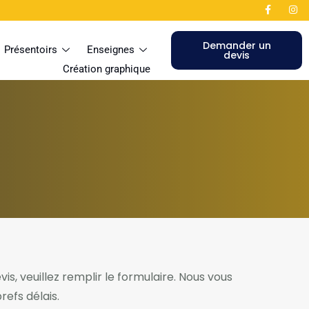
Demander un
Présentoirs
Enseignes
devis
Création graphique
s, veuillez remplir le formulaire. Nous vous
refs délais.