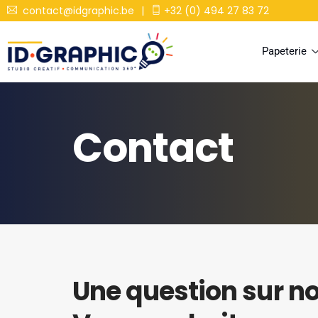
contact@idgraphic.be
|
+32 (0) 494 27 83 72
Papeterie
Contact
Une question sur no